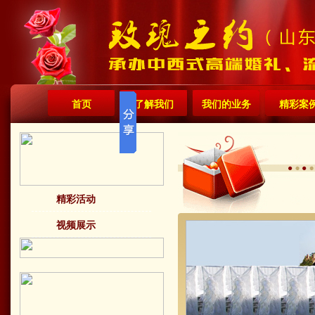
首页
了解我们
我们的业务
精彩案
精彩活动
视频展示