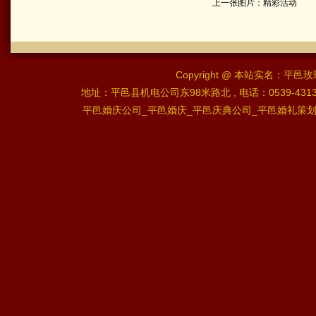
上一张图片：
精彩活动
Copyright @ 本站实名：
平邑玫
地址：平邑县机电公司东98米路北 , 电话：0539-43136
平邑婚庆公司_平邑婚庆_平邑庆典公司_平邑婚礼策划