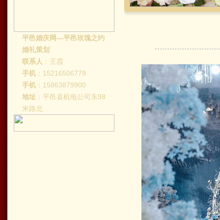
平邑婚庆网—平邑玫瑰之约
婚礼策划
联系人
：王霞
手机
：15216506779
手机
：15863879900
地址
：平邑县机电公司东98
米路北