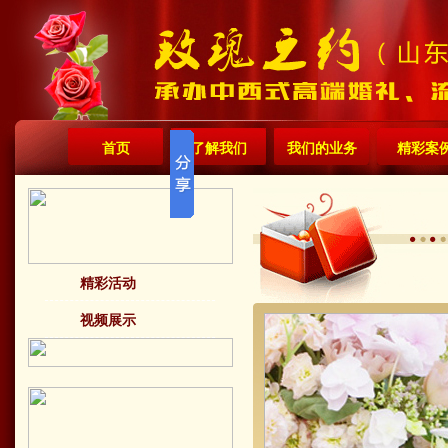
首页
了解我们
我们的业务
精彩案
精彩活动
视频展示