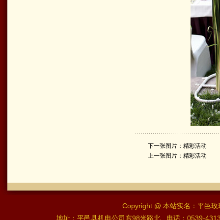
下一张图片：
精彩活动
上一张图片：
精彩活动
Copyright @ 本站实名：
平邑玫
地址：平邑县机电公司东98米路北 , 电话：0539-43136