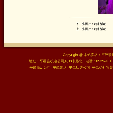
下一张图片：
精彩活动
上一张图片：
精彩活动
Copyright @ 本站实名：
平邑玫
地址：平邑县机电公司东98米路北 , 电话：0539-43136
平邑婚庆公司_平邑婚庆_平邑庆典公司_平邑婚礼策划